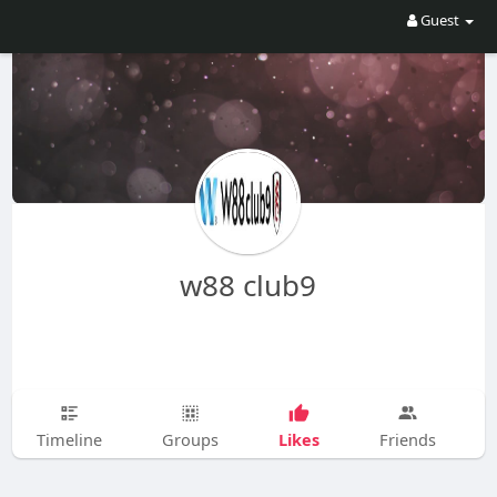
Guest
w88 club9
Likes
Timeline
Groups
Friends